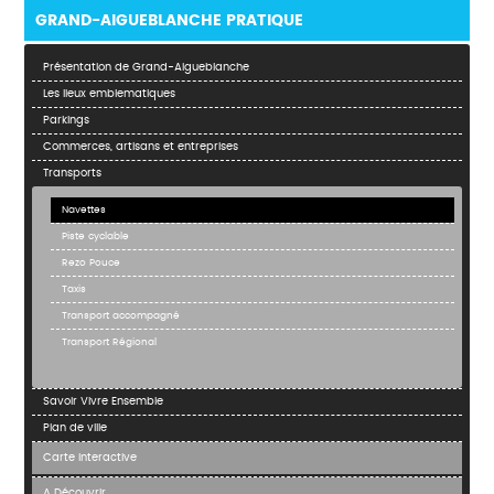
GRAND-AIGUEBLANCHE PRATIQUE
Présentation de Grand-Aigueblanche
Les lieux emblematiques
Parkings
Commerces, artisans et entreprises
Transports
Navettes
Piste cyclable
Rezo Pouce
Taxis
Transport accompagné
Transport Régional
Savoir Vivre Ensemble
Plan de ville
Carte interactive
A Découvrir