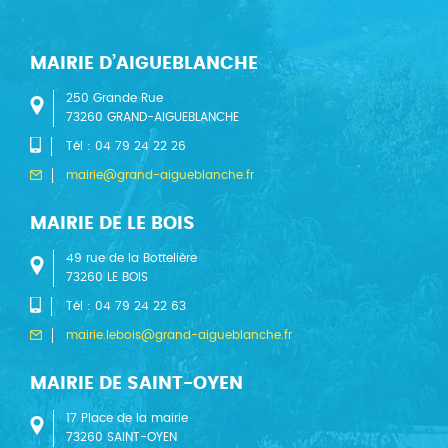
MAIRIE D’AIGUEBLANCHE
250 Grande Rue
73260 GRAND-AIGUEBLANCHE
Tél : 04 79 24 22 26
mairie@grand-aigueblanche.fr
MAIRIE DE LE BOIS
49 rue de la Bottelière
73260 LE BOIS
Tél : 04 79 24 22 63
mairie.lebois@grand-aigueblanche.fr
MAIRIE DE SAINT-OYEN
17 Place de la mairie
73260 SAINT-OYEN