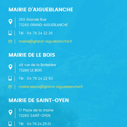
MAIRIE D’AIGUEBLANCHE
250 Grande Rue
73260 GRAND-AIGUEBLANCHE
Tél : 04 79 24 22 26
mairie@grand-aigueblanche.fr
MAIRIE DE LE BOIS
49 rue de la Bottelière
73260 LE BOIS
Tél : 04 79 24 22 63
mairie.lebois@grand-aigueblanche.fr
MAIRIE DE SAINT-OYEN
17 Place de la mairie
73260 SAINT-OYEN
Tél : 04.79.24.25.01