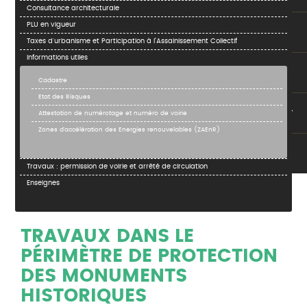
Consultance architecturale
PLU en vigueur
Taxes d'urbanisme et Participation à l’Assainissement Collectif
Informations utiles
Cadastre
Etat des Risques
Attestation de numérotage et numéro de voirie
Zones d'accélération des Energies renouvelables (ZAEnR)
Travaux : permission de voirie et arrêté de circulation
Enseignes
TRAVAUX DANS LE
PÉRIMÈTRE DE PROTECTION
DES MONUMENTS
HISTORIQUES