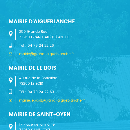
MAIRIE D’AIGUEBLANCHE
250 Grande Rue
73260 GRAND-AIGUEBLANCHE
Tél : 04 79 24 22 26
mairie@grand-aigueblanche.fr
MAIRIE DE LE BOIS
49 rue de la Bottelière
73260 LE BOIS
Tél : 04 79 24 22 63
mairie.lebois@grand-aigueblanche.fr
MAIRIE DE SAINT-OYEN
17 Place de la mairie
73260 SAINT-OYEN