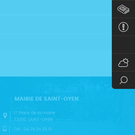
MAIRIE DE SAINT-OYEN
17 Place de la mairie
73260 SAINT-OYEN
Tél : 04.79.24.25.01