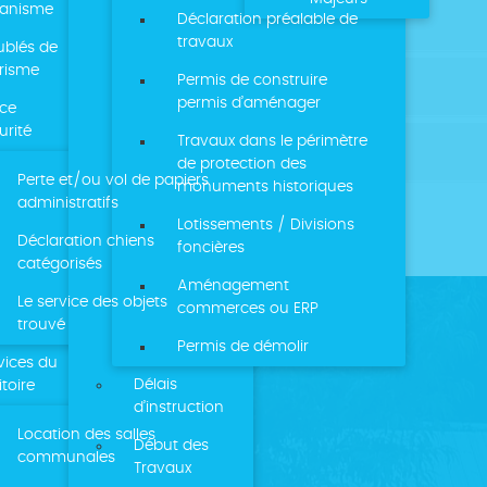
banisme
DE LA COMMUNE
Déclaration préalable de
travaux
blés de
risme
Permis de construire
permis d’aménager
ice
urité
Travaux dans le périmètre
RIE
de protection des
Perte et/ou vol de papiers
monuments historiques
administratifs
Lotissements / Divisions
Déclaration chiens
foncières
catégorisés
Aménagement
Le service des objets
commerces ou ERP
trouvé
Permis de démolir
MAIRIE DE LE BOIS
vices du
Délais
itoire
49 rue de la Bottelière
d’instruction
73260 LE BOIS
Location des salles
Début des
communales
Tél : 04 79 24 22 63
Travaux