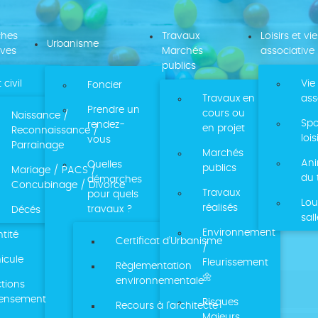
ches
Travaux
Loisirs et vie
Urbanisme
ives
Marchés
associative
publics
 civil
Vie
Foncier
Travaux en
ass
Prendre un
cours ou
Naissance /
Spo
rendez-
en projet
Reconnaissance /
lois
vous
Parrainage
Marchés
Ani
Quelles
publics
Mariage / PACS /
du 
démarches
Concubinage / Divorce
Travaux
pour quels
Lou
réalisés
travaux ?
Décés
sal
Environnement
ntité
Certificat d’Urbanisme
/
icule
Fleurissement
Règlementation
🌼
environnementale
ctions
censement
Risques
Recours à l'architecte
Majeurs