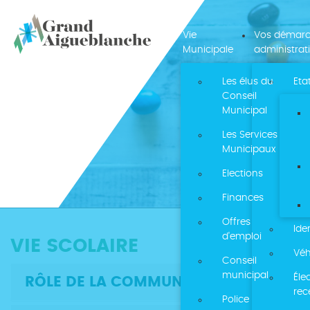
Vie
Vos démar
Municipale
administrat
Les élus du
Etat
Conseil
Municipal
Les Services
Municipaux
Elections
Finances
Offres
Ide
d'emploi
VIE SCOLAIRE
Véh
Conseil
municipal
Éle
RÔLE DE LA COMMUNE
re
Police