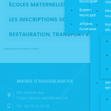
Municipale
Ur
ÉCOLES MATERNELLES ET PRIMAIRES 
Bulletin
Meu
Municipal
tou
LES INSCRIPTIONS SCOLAIRES
Affaires
Pol
funeraires
séc
RESTAURATION, TRANSPORT ET GARDE
FaLang translation system by Faboba
MAIRIE D’AIGUEBLANCHE
Ser
terr
250 Grande Rue
73260 GRAND-AIGUEBLANCHE
Tél : 04 79 24 22 26