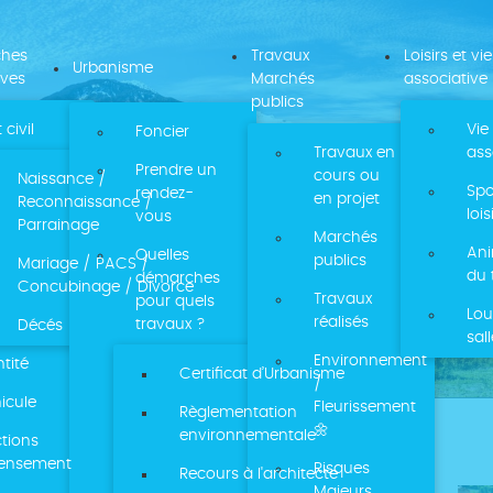
ches
Travaux
Loisirs et vie
Urbanisme
ives
Marchés
associative
publics
 civil
Vie
Foncier
Travaux en
ass
Prendre un
cours ou
Naissance /
Spo
rendez-
en projet
Reconnaissance /
lois
vous
Parrainage
Marchés
Ani
Quelles
publics
Mariage / PACS /
du 
démarches
Concubinage / Divorce
Travaux
pour quels
Lou
réalisés
travaux ?
Décés
sal
Environnement
ntité
Certificat d’Urbanisme
/
icule
Fleurissement
Règlementation
🌼
environnementale
ctions
D-AIGUEBLANCHE
censement
Risques
Recours à l'architecte
Majeurs