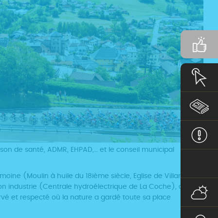
son de santé, ADMR, EHPAD,… et le conseil municipal
ine (Moulin à huile du 18ième siècle, Eglise de Villargerel
n industrie (Centrale hydroélectrique de La Coche), de son
é et respecté où la nature a gardé toute sa place