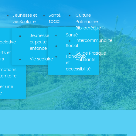
Jeunesse et
Santé,
Culture
social
vie Scolaire
Patrimoine
Bibliothèque
Santé
Jeunesse
Intercommunalité
ociative
et petite
Social
enfance
rts et
Guide Pratique
Handicap
irs
Vie scolaire
Habitants
et
accessibilité
mations
territoire
er une
le