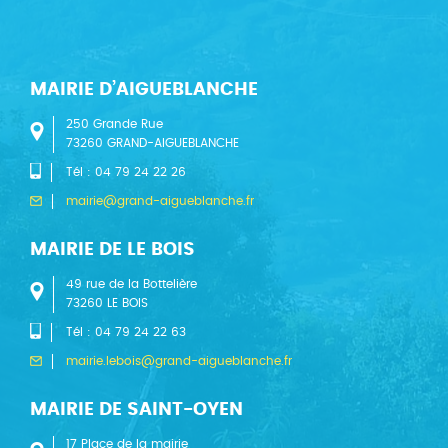
MAIRIE D’AIGUEBLANCHE
250 Grande Rue
73260 GRAND-AIGUEBLANCHE
Tél : 04 79 24 22 26
mairie@grand-aigueblanche.fr
MAIRIE DE LE BOIS
49 rue de la Bottelière
73260 LE BOIS
Tél : 04 79 24 22 63
mairie.lebois@grand-aigueblanche.fr
MAIRIE DE SAINT-OYEN
17 Place de la mairie