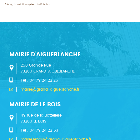
FaLang translation system by Faboba
MAIRIE D’AIGUEBLANCHE
250 Grande Rue
73260 GRAND-AIGUEBLANCHE
Tél : 04 79 24 22 26
mairie@grand-aigueblanche.fr
MAIRIE DE LE BOIS
49 rue de la Bottelière
73260 LE BOIS
Tél : 04 79 24 22 63
mairie.lebois@grand-aigueblanche.fr